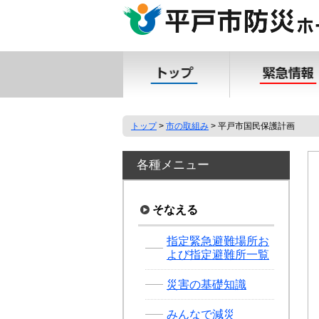
本
文
へ
移
動
トップ
>
市の取組み
> 平戸市国民保護計画
各種メニュー
そなえる
指定緊急避難場所お
よび指定避難所一覧
災害の基礎知識
みんなで減災