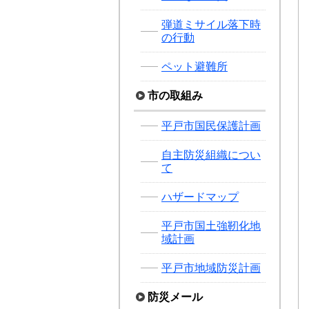
弾道ミサイル落下時
の行動
ペット避難所
市の取組み
平戸市国民保護計画
自主防災組織につい
て
ハザードマップ
平戸市国土強靭化地
域計画
平戸市地域防災計画
防災メール