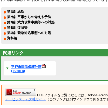
第1編 総論
第2編 平素からの備えや予防
第3編 武力攻撃事態等への対処
第4編 復旧等
第5編 緊急対処事態への対処
資料編
関連リンク
平戸市国民保護計画
(1580KB)
PDFファイルをご覧になるには、Adobe Acrob
アドビシステムズ社サイト
（このリンクは別ウィンドウで開きます