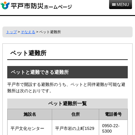
本
MENU
文
へ
移
動
トップ
>
そなえる
> ペット避難所
ペット避難所
ペットと避難できる避難所
平戸市で開設する避難所のうち、ペットと同伴避難が可能な避
難所は次のとおりです。
ペット避難所一覧
施設名
住所
電話番号
0950-22-
平戸文化センター
平戸市岩の上町1529
5300