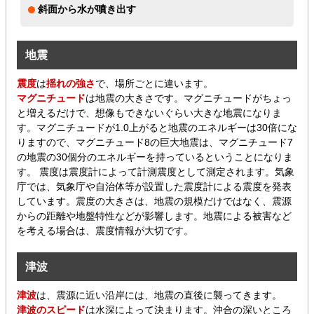
斜面から水が噴き出す
地震
震度
は
揺れの強さ
で、場所ごとに違います。
マグニチュード
は地震の大きさです。マグニチュードがちょっ
と増えるだけで、想像もできないぐらい大きな地震になりま
す。マグニチュードが1.0上がると地震のエネルギーは30倍にな
りますので、マグニチュード8の巨大地震は、マグニチュード7
の地震の30個分のエネルギーを持っているということになりま
す。 震度は震度計によって計測震度として測定されます。気象
庁では、気象庁や自治体等が設置した震度計による震度を発表
しています。震度の大きさは、地震の規模だけではなく、震源
からの距離や地盤特性などが影響します。地震による被害など
を考える場合は、震度情報が大切です。
津波
津波
は、震源に近い沿岸には、地震の直後に襲ってきます。
津波のスピード
は水深によって決まります。沖合の深いところ