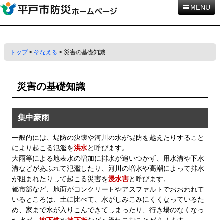
本
MENU
文
へ
移
動
トップ
>
そなえる
> 災害の基礎知識
災害の基礎知識
集中豪雨
一般的には、堤防の決壊や河川の水が堤防を越えたりすること
により起こる氾濫を
洪水
と呼びます。
大雨等による地表水の増加に排水が追いつかず、用水溝や下水
溝などがあふれて氾濫したり、河川の増水や高潮によって排水
が阻まれたりして起こる災害を
浸水害
と呼びます。
都市部など、地面がコンクリートやアスファルトでおおわれて
いるところは、土に比べて、水がしみこみにくくなっているた
め、家まで水が入りこんできてしまったり、行き場のなくなっ