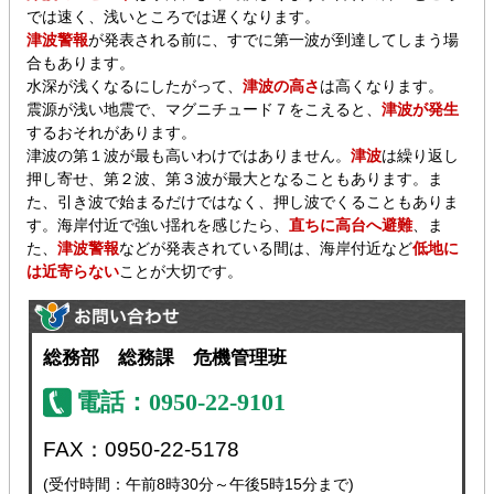
では速く、浅いところでは遅くなります。
津波警報
が発表される前に、すでに第一波が到達してしまう場
合もあります。
水深が浅くなるにしたがって、
津波の高さ
は高くなります。
震源が浅い地震で、マグニチュード７をこえると、
津波が発生
するおそれがあります。
津波の第１波が最も高いわけではありません。
津波
は繰り返し
押し寄せ、第２波、第３波が最大となることもあります。ま
た、引き波で始まるだけではなく、押し波でくることもありま
す。海岸付近で強い揺れを感じたら、
直ちに高台へ避難
、ま
た、
津波警報
などが発表されている間は、海岸付近など
低地に
は近寄らない
ことが大切です。
総務部 総務課 危機管理班
電話：0950-22-9101
FAX：0950-22-5178
(受付時間：午前8時30分～午後5時15分まで)