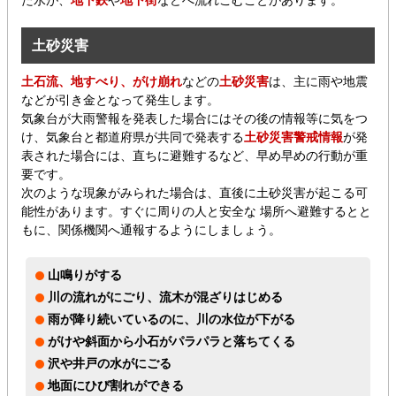
た水が、
地下鉄
や
地下街
などへ流れこむことがあります。
土砂災害
土石流、地すべり、がけ崩れ
などの
土砂災害
は、主に雨や地震
などが引き金となって発生します。
気象台が大雨警報を発表した場合にはその後の情報等に気をつ
け、気象台と都道府県が共同で発表する
土砂災害警戒情報
が発
表された場合には、直ちに避難するなど、早め早めの行動が重
要です。
次のような現象がみられた場合は、直後に土砂災害が起こる可
能性があります。すぐに周りの人と安全な 場所へ避難するとと
もに、関係機関へ通報するようにしましょう。
山鳴りがする
川の流れがにごり、流木が混ざりはじめる
雨が降り続いているのに、川の水位が下がる
がけや斜面から小石がパラパラと落ちてくる
沢や井戸の水がにごる
地面にひび割れができる